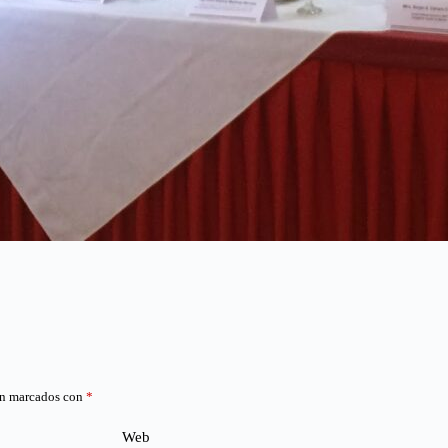
án marcados con
*
Web